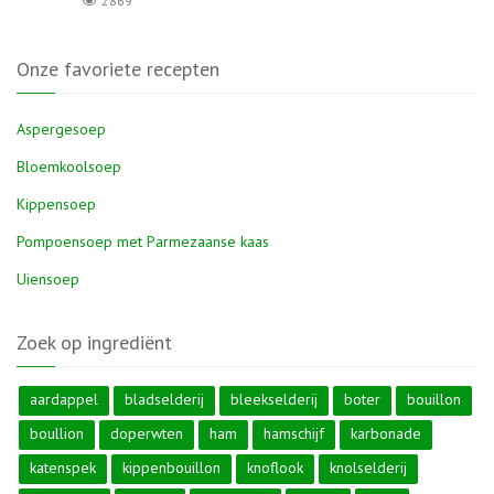
2869
Onze favoriete recepten
Aspergesoep
Bloemkoolsoep
Kippensoep
Pompoensoep met Parmezaanse kaas
Uiensoep
Zoek op ingrediënt
aardappel
bladselderij
bleekselderij
boter
bouillon
boullion
doperwten
ham
hamschijf
karbonade
katenspek
kippenbouillon
knoflook
knolselderij