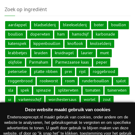
Zoek op ingrediënt
aardappel
bladselderij
bleekselderij
boter
bouillon
boullion
doperwten
ham
hamschijf
karbonade
katenspek
kippenbouillon
knoflook
knolselderij
krabbetjes
kruiden
kruidnagel
laurier
munt
olijfolie
Parmaham
Parmezaanse kaas
peper
peterselie
platte ribben
prei
rijst
roggebrood
roggenbrood
rookworst
room
runderbouillon
sjalot
sla
spek
spinazie
spliterwten
tomaten
tuinerwten
ui
varkensschijf
worchestersaus
wortel
zout
zuurkoolspek
Deze website maakt gebruik van cookies
Erwtensoeprecept.nl maakt gebruik van cookies, onder andere om de
website te analyseren, het gebruiksgemak te vergroten en om specifieke
advertenties te tonen. U geeft door gebruik te blijven maken van deze
website, of door op “ik snap het” te klikken, toestemming voor het gebruik