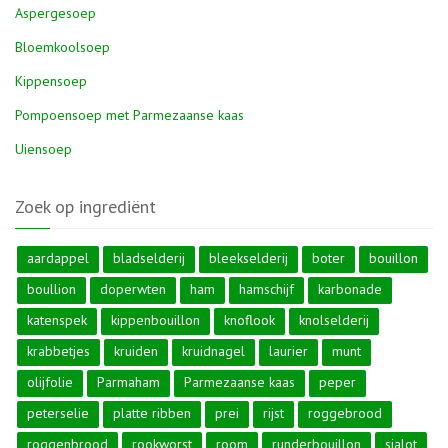
Aspergesoep
Bloemkoolsoep
Kippensoep
Pompoensoep met Parmezaanse kaas
Uiensoep
Zoek op ingrediënt
aardappel
bladselderij
bleekselderij
boter
bouillon
boullion
doperwten
ham
hamschijf
karbonade
katenspek
kippenbouillon
knoflook
knolselderij
krabbetjes
kruiden
kruidnagel
laurier
munt
olijfolie
Parmaham
Parmezaanse kaas
peper
peterselie
platte ribben
prei
rijst
roggebrood
roggenbrood
rookworst
room
runderbouillon
sjalot