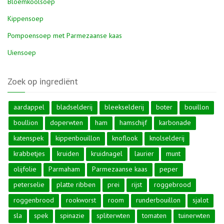
Bloemkoolsoep
Kippensoep
Pompoensoep met Parmezaanse kaas
Uiensoep
Zoek op ingrediënt
aardappel
bladselderij
bleekselderij
boter
bouillon
boullion
doperwten
ham
hamschijf
karbonade
katenspek
kippenbouillon
knoflook
knolselderij
krabbetjes
kruiden
kruidnagel
laurier
munt
olijfolie
Parmaham
Parmezaanse kaas
peper
peterselie
platte ribben
prei
rijst
roggebrood
roggenbrood
rookworst
room
runderbouillon
sjalot
sla
spek
spinazie
spliterwten
tomaten
tuinerwten