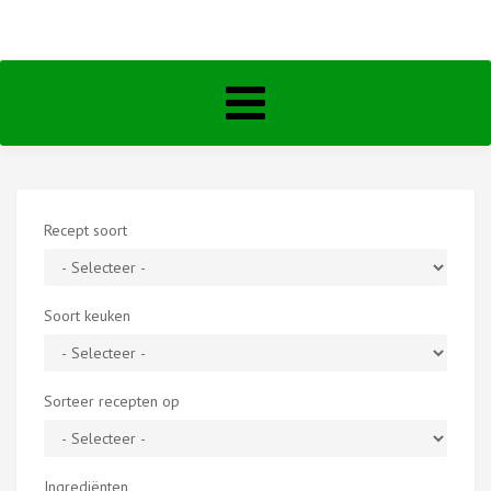
Toggle
navigation
Recept soort
Soort keuken
Sorteer recepten op
Ingrediënten